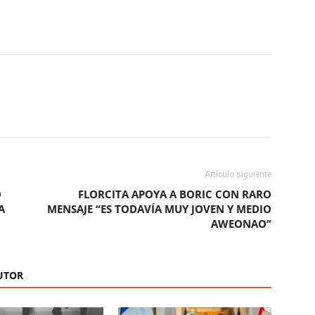
ReddIt
Copy URL
Artículo siguiente
O
FLORCITA APOYA A BORIC CON RARO
A
MENSAJE “ES TODAVÍA MUY JOVEN Y MEDIO
AWEONAO”
UTOR