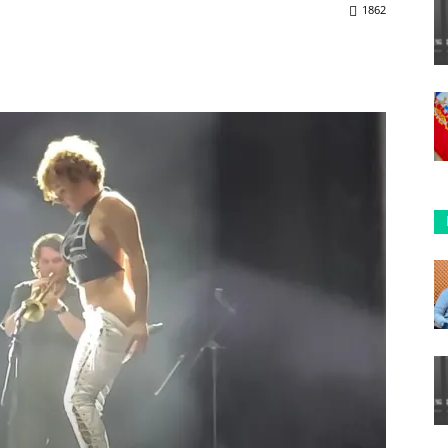
1862
ReddIt
Copy URL