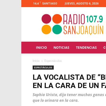
C
14.4
JUEVES, AGOSTO 6, 2026
SANTIAGO
Radio
San
Joaquín
INICIO
NOTICIAS
TENDENCIAS
C
Inicio
Espectáculos
ESPECTÁCULOS
LA VOCALISTA DE “
EN LA CARA DE UN 
Sophia Urista, dijo tener muchas ganas d
que lo orinara en la cara.