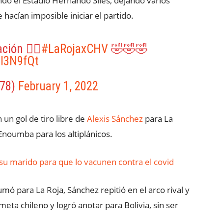
undó el Estadio Hernando Siles, dejando varios
hacían imposible iniciar el partido.
ción 👌🏻
#LaRojaxCHV
🤣🤣🤣
Jl3N9fQt
o78)
February 1, 2022
un gol de tiro libre de
Alexis Sánchez
para La
Enoumba para los altiplánicos.
su marido para que lo vacunen contra el covid
ó para La Roja, Sánchez repitió en el arco rival y
eta chileno y logró anotar para Bolivia, sin ser