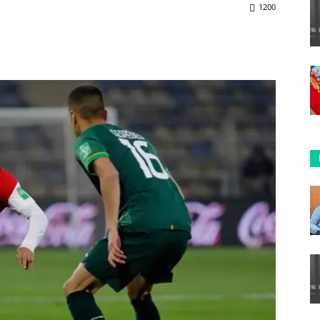
1200
ReddIt
Copy URL