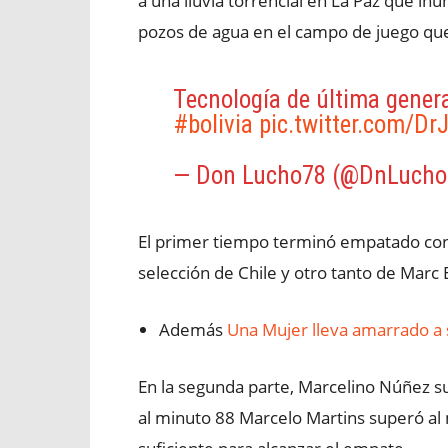
a una lluvia torrencial en La Paz que in
pozos de agua en el campo de juego que 
Tecnología de última genera
#bolivia
pic.twitter.com/Dr
— Don Lucho78 (@DnLuch
El primer tiempo terminó empatado con 
selección de Chile y otro tanto de Marc 
Además
Una Mujer lleva amarrado a 
En la segunda parte, Marcelino Núñez sum
al minuto 88 Marcelo Martins superó al m