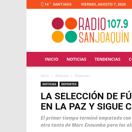
C
14
VIERNES, AGOSTO 7, 2026
SANTIAGO
Radio
San
Joaquín
INICIO
NOTICIAS
TENDENCIAS
C
Inicio
Noticias
Deportes
NOTICIAS
DEPORTES
LA SELECCIÓN DE F
EN LA PAZ Y SIGUE 
El primer tiempo terminó empatado con un
otro tanto de Marc Enoumba para los alt