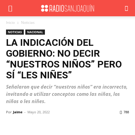
Inicio
Noticias
NOTICIAS
NACIONAL
LA INDICACIÓN DEL
GOBIERNO: NO DECIR
“NUESTROS NIÑOS” PERO
SÍ “LES NIÑES”
Señalaron que decir “nuestros niños” era incorrecto,
invitando a utilizar conceptos como las niñas, los
niños o les niñes.
Por
Jaime
-
Mayo 20, 2022
788
Facebook
X
WhatsApp
ReddIt