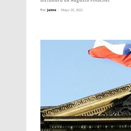
dictadura de Augusto Pinochet
Por
Jaime
-
Mayo 20, 2022
Facebook
X
WhatsApp