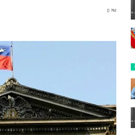
762
ReddIt
Copy URL