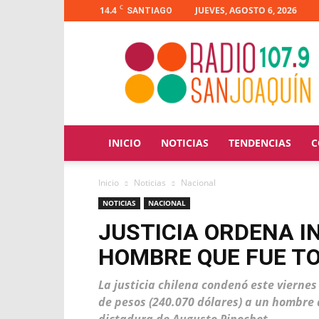
C
14.4
JUEVES, AGOSTO 6, 2026
SANTIAGO
Radio
San
Joaquín
INICIO
NOTICIAS
TENDENCIAS
C
Inicio
Noticias
Nacional
NOTICIAS
NACIONAL
JUSTICIA ORDENA I
HOMBRE QUE FUE T
La justicia chilena condenó este viernes
de pesos (240.070 dólares) a un hombre 