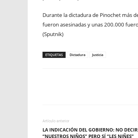
Durante la dictadura de Pinochet más d
fueron asesinadas y unas 200.000 fueron o
(Sputnik)
ETIQUETAS
Dictadura
Justicia
Facebook
X
WhatsApp
Artículo anterior
LA INDICACIÓN DEL GOBIERNO: NO DECIR
“NUESTROS NIÑOS” PERO SÍ “LES NIÑES”