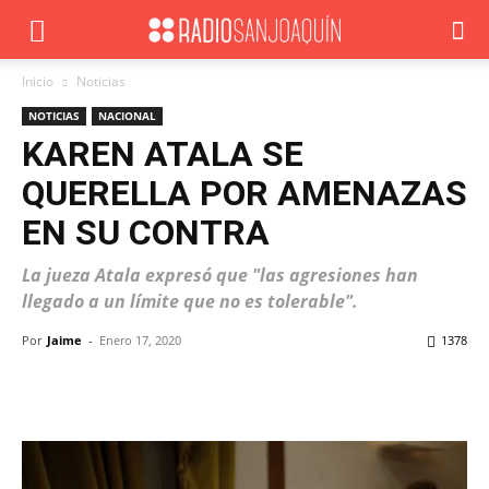
Inicio
Noticias
NOTICIAS
NACIONAL
KAREN ATALA SE
QUERELLA POR AMENAZAS
EN SU CONTRA
La jueza Atala expresó que "las agresiones han
llegado a un límite que no es tolerable".
Por
Jaime
-
Enero 17, 2020
1378
Facebook
X
WhatsApp
ReddIt