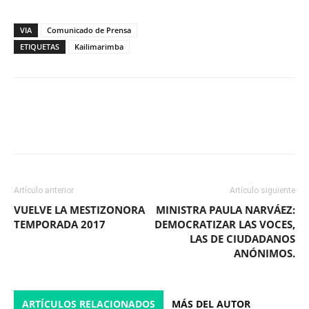
VIA
Comunicado de Prensa
ETIQUETAS
Kailimarimba
Facebook
X
WhatsApp
ReddIt
Artículo anterior
Artículo siguiente
VUELVE LA MESTIZONORA
MINISTRA PAULA NARVÁEZ:
TEMPORADA 2017
DEMOCRATIZAR LAS VOCES,
LAS DE CIUDADANOS
ANÓNIMOS.
ARTÍCULOS RELACIONADOS
MÁS DEL AUTOR