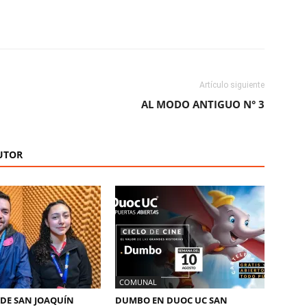
ReddIt
Copy URL
Artículo siguiente
AL MODO ANTIGUO N° 3
UTOR
COMUNAL
DE SAN JOAQUÍN
DUMBO EN DUOC UC SAN