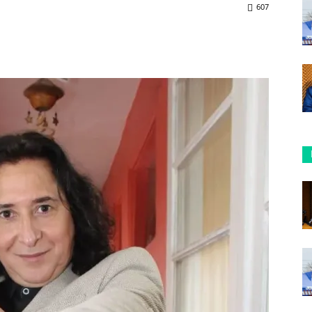
607
ReddIt
Copy URL