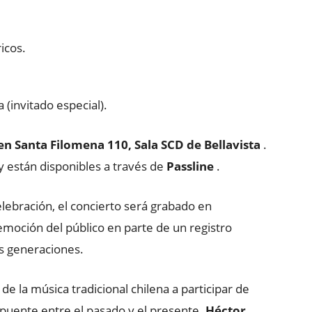
ricos.
 (invitado especial).
en Santa Filomena 110, Sala SCD de Bellavista
.
y están disponibles a través de
Passline
.
ebración, el concierto será grabado en
emoción del público en parte de un registro
as generaciones.
e la música tradicional chilena a participar de
 puente entre el pasado y el presente.
Héctor