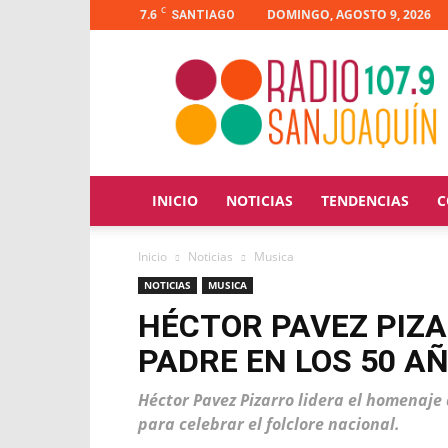
C
7.6
DOMINGO, AGOSTO 9, 2026
SANTIAGO
Radio
San
Joaquín
INICIO
NOTICIAS
TENDENCIAS
C
Inicio
Noticias
Musica
NOTICIAS
MUSICA
HÉCTOR PAVEZ PIZ
PADRE EN LOS 50 A
Héctor Pavez Pizarro lidera el homenaj
para celebrar el folclore nacional.