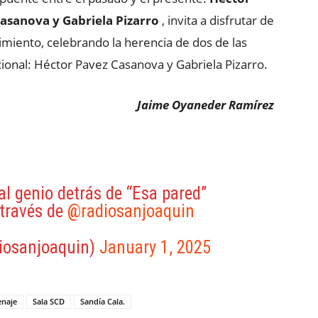
Casanova y Gabriela Pizarro
, invita a disfrutar de
imiento, celebrando la herencia de dos de las
cional: Héctor Pavez Casanova y Gabriela Pizarro.
Jaime Oyaneder Ramírez
l genio detrás de “Esa pared”
través de
@radiosanjoaquin
iosanjoaquin)
January 1, 2025
naje
Sala SCD
Sandía Cala.