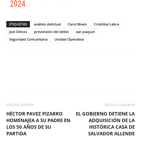
2024
ETIQUETAS
análisis delictual
Carol Bown
Cristóbal Labra
Joel Olmos
prevención del delito
san joaquin
Seguridad Comunitaria
Unidad Operativa
Facebook
X
WhatsApp
ReddIt
Artículo anterior
Artículo siguiente
HÉCTOR PAVEZ PIZARRO
EL GOBIERNO DETIENE LA
HOMENAJEA A SU PADRE EN
ADQUISICIÓN DE LA
LOS 50 AÑOS DE SU
HISTÓRICA CASA DE
PARTIDA
SALVADOR ALLENDE