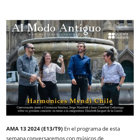
Facebook
X
WhatsApp
ReddIt
AMA 13 2024 (E13/T9)
En el programa de esta
semana conversaremos con músicos de