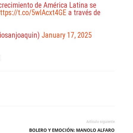
recimiento de América Latina se
ttps://t.co/5wlAcxt4GE
a través de
iosanjoaquin)
January 17, 2025
ReddIt
Copy URL
Artículo siguiente
BOLERO Y EMOCIÓN: MANOLO ALFARO