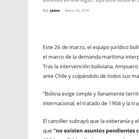
viviendo en ese lugar, dijo este lunes el
Por
Jaime
-
Marzo 26, 2018
Facebook
X
WhatsApp
Este 26 de marzo, el equipo jurídico bol
el marco de la demanda marítima interpu
Tras la intervención boliviana, Ampuero 
ante Chile y culpándolo de todos sus ma
“Bolivia exige simple y llanamente territ
internacional, el tratado de 1904 y la tr
El canciller subrayó que la soberanía y el
que
“no existen asuntos pendientes c