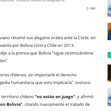
 canciller chileno Roberto Ampuero.
1901
ReddIt
Copy URL
iviano retomó sus alegatos orales ante la Corte, en
esta por Bolivia contra Chile en 2013.
dijo a la prensa que Bolivia “sigue victimizándose
les”.
orios chilenos, sin importarle el derecho
agedia humanitaria que esto implicaría”, sostuvo.
 territorio chileno
“no están en juego”
, y afirmó
on Bolivia”
, citando nuevamente el tratado de