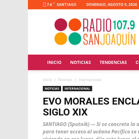
C
7.6
DOMINGO, AGOSTO 9, 2026
SANTIAGO
Radio
San
Joaquín
INICIO
NOTICIAS
TENDENCIAS
C
Inicio
Noticias
Internacional
NOTICIAS
INTERNACIONAL
EVO MORALES ENCLA
SIGLO XIX
SANTIAGO (Sputnik) — Si se concreta la a
para tener acceso al océano Pacífico se