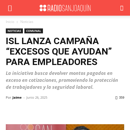
Inicio
Noticias
NOTICIAS
COMUNAL
ISL LANZA CAMPAÑA
“EXCESOS QUE AYUDAN”
PARA EMPLEADORES
La iniciativa busca devolver montos pagados en
exceso en cotizaciones, promoviendo la protección
de trabajadores y la seguridad laboral.
Por
Jaime
-
Junio 26, 2025
359
Facebook
X
WhatsApp
ReddIt