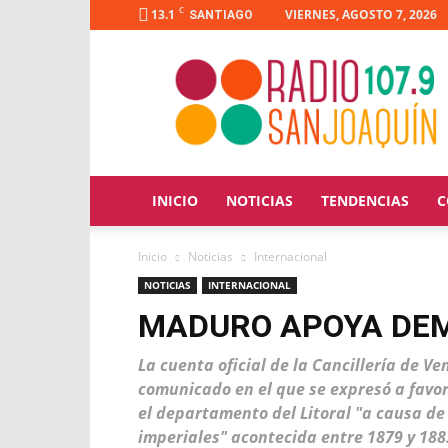
C
13.1
VIERNES, AGOSTO 7, 2026
SANTIAGO
Radio
San
Joaquín
INICIO
NOTICIAS
TENDENCIAS
C
Inicio
Noticias
Internacional
NOTICIAS
INTERNACIONAL
MADURO APOYA DE
La cuenta oficial de la Cancillería de V
comunicado en el que se expresó a favor
el departamento del Litoral "a causa de 
imperiales" acontecida entre 1879 y 188