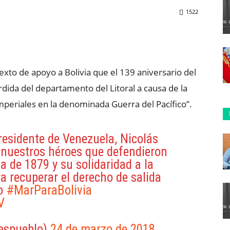
1522
ReddIt
Copy URL
exto de apoyo a Bolivia que el 139 aniversario del
rdida del departamento del Litoral a causa de la
imperiales en la denominada Guerra del Pacífico”.
esidente de Venezuela, Nicolás
nuestros héroes que defendieron
na de 1879 y su solidaridad a la
a recuperar el derecho de salida
co
#MarParaBolivia
V
espueblo)
24 de marzo de 2018