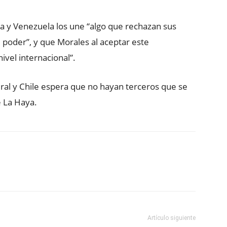
ia y Venezuela los une “algo que rechazan sus
 poder”, y que Morales al aceptar este
ivel internacional”.
ral y Chile espera que no hayan terceros que se
e La Haya.
ReddIt
Copy URL
Artículo siguiente