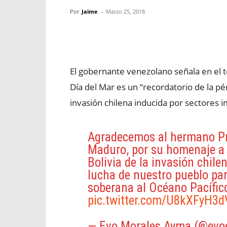
Por
Jaime
-
Marzo 25, 2018
Facebook
X
WhatsApp
El gobernante venezolano señala en el t
Día del Mar es un “recordatorio de la pé
invasión chilena inducida por sectores 
Agradecemos al hermano Pr
Maduro, por su homenaje a 
Bolivia de la invasión chile
lucha de nuestro pueblo par
soberana al Océano Pacífi
pic.twitter.com/U8kXFyH3d
— Evo Morales Ayma (@evo