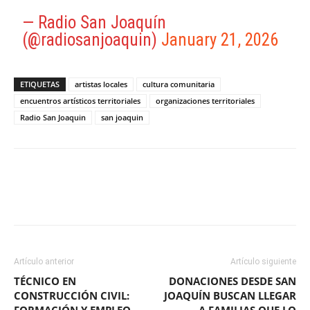
— Radio San Joaquín
(@radiosanjoaquin)
January 21, 2026
ETIQUETAS
artistas locales
cultura comunitaria
encuentros artísticos territoriales
organizaciones territoriales
Radio San Joaquin
san joaquin
Facebook
X
WhatsApp
ReddIt
Artículo anterior
Artículo siguiente
TÉCNICO EN
DONACIONES DESDE SAN
CONSTRUCCIÓN CIVIL:
JOAQUÍN BUSCAN LLEGAR
FORMACIÓN Y EMPLEO
A FAMILIAS QUE LO