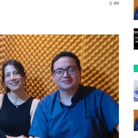
283
ReddIt
Copy URL