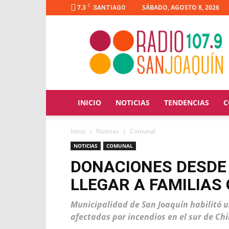
C
7.3
SÁBADO, AGOSTO 8, 2026
SANTIAGO
Radio
San
Joaquín
INICIO
NOTICIAS
TENDENCIAS
C
Inicio
Noticias
Comunal
NOTICIAS
COMUNAL
DONACIONES DESDE
LLEGAR A FAMILIAS
Municipalidad de San Joaquín habilitó u
afectadas por incendios en el sur de Chi