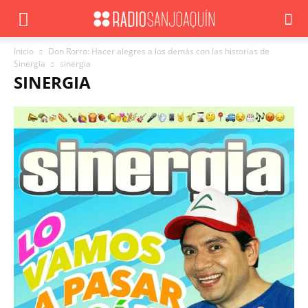
Inicio
Don Rorro: Hacer alegres a los demás con las historias de
Sinergia
sinergia
SINERGIA