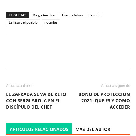
ETIQUETAS
Diego Ancalao
Firmas falsas
Fraude
La lista del pueblo
notarias
Facebook
X
WhatsApp
ReddIt
Artículo anterior
Artículo siguiente
EL ZAFRADA SE VA DE RETO
BONO DE PROTECCIÓN
CON SERGI AROLA EN EL
2021: QUE ES Y COMO
DISCÍPULO DEL CHEF
ACCEDER
ARTÍCULOS RELACIONADOS
MÁS DEL AUTOR