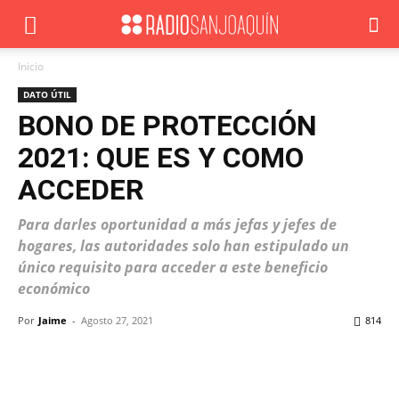
Inicio
DATO ÚTIL
BONO DE PROTECCIÓN
2021: QUE ES Y COMO
ACCEDER
Para darles oportunidad a más jefas y jefes de
hogares, las autoridades solo han estipulado un
único requisito para acceder a este beneficio
económico
Por
Jaime
-
Agosto 27, 2021
814
Facebook
X
WhatsApp
ReddIt