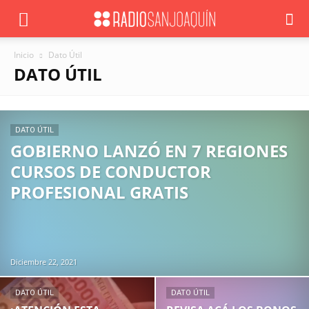
Inicio
Dato Útil
DATO ÚTIL
DATO ÚTIL
GOBIERNO LANZÓ EN 7 REGIONES
CURSOS DE CONDUCTOR
PROFESIONAL GRATIS
Diciembre 22, 2021
DATO ÚTIL
DATO ÚTIL