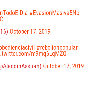
nTodoElDia
#EvasionMasiva5No
jC
016)
October 17, 2019
bedienciacivil
#rebelionpopular
c.twitter.com/m9mq6LqMZQ
(@AladdinAssuan)
October 17, 2019