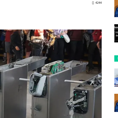
4244
ReddIt
Copy URL