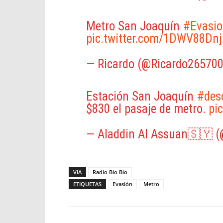
Metro San Joaquín
#Evasio
pic.twitter.com/1DWV88Dn
— Ricardo (@Ricardo26570
Estación San Joaquín
#deso
$830 el pasaje de metro.
pi
— Aladdin Al Assuan🇸🇾 
VIA
Radio Bio Bio
ETIQUETAS
Evasión
Metro