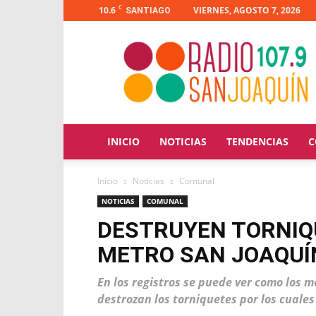
C
10.6
VIERNES, AGOSTO 7, 2026
SANTIAGO
Radio
San
Joaquín
INICIO
NOTICIAS
TENDENCIAS
C
Inicio
Noticias
Comunal
NOTICIAS
COMUNAL
DESTRUYEN TORNIQ
METRO SAN JOAQUÍ
En los registros se puede ver como los m
destrozan los torniquetes por los cuales 