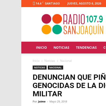
C
14.4
JUEVES, AGOSTO 6, 2026
SANTIAGO
Radio
San
Joaquín
INICIO
NOTICIAS
TENDENCIAS
C
Inicio
Noticias
Nacional
NOTICIAS
NACIONAL
DENUNCIAN QUE PIÑ
GENOCIDAS DE LA D
MILITAR
Por
Jaime
-
Mayo 29, 2018