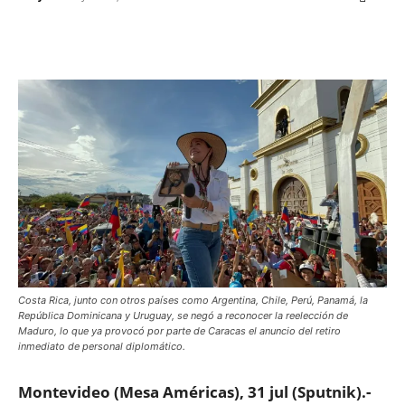
Facebook
X
WhatsApp
ReddIt
Costa Rica, junto con otros países como Argentina, Chile, Perú, Panamá, la
República Dominicana y Uruguay, se negó a reconocer la reelección de
Maduro, lo que ya provocó por parte de Caracas el anuncio del retiro
inmediato de personal diplomático.
Montevideo (Mesa Américas), 31 jul (Sputnik).-