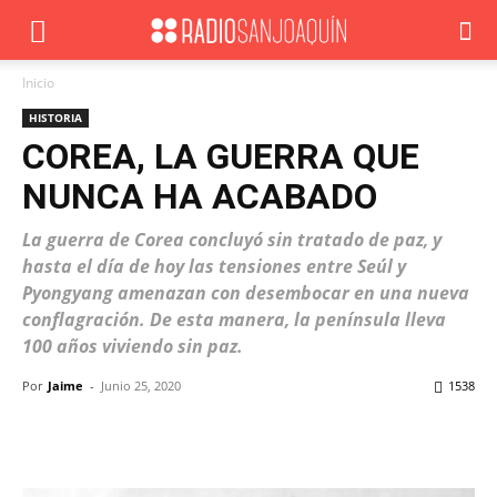
Inicio
HISTORIA
COREA, LA GUERRA QUE
NUNCA HA ACABADO
La guerra de Corea concluyó sin tratado de paz, y
hasta el día de hoy las tensiones entre Seúl y
Pyongyang amenazan con desembocar en una nueva
conflagración. De esta manera, la península lleva
100 años viviendo sin paz.
Por
Jaime
-
Junio 25, 2020
1538
Facebook
X
WhatsApp
ReddIt