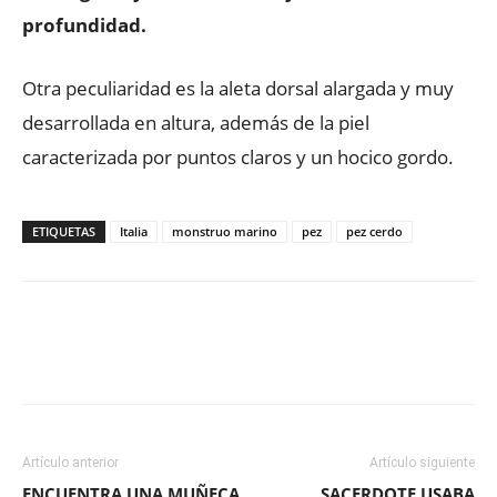
profundidad.
Otra peculiaridad es la aleta dorsal alargada y muy
desarrollada en altura, además de la piel
caracterizada por puntos claros y un hocico gordo.
ETIQUETAS
Italia
monstruo marino
pez
pez cerdo
Facebook
X
WhatsApp
ReddIt
Artículo anterior
Artículo siguiente
ENCUENTRA UNA MUÑECA
SACERDOTE USABA