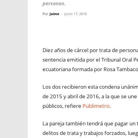
personas.
Por
Jaime
-
Junio 17, 2018
Facebook
X
WhatsApp
Diez años de cárcel por trata de personas
sentencia emitida por el Tribunal Oral P
ecuatoriana formada por Rosa Tambaco 
Los dos recibieron esta condena unánim
de 2015 y abril de 2016, a la que se une
públicos, refiere
Publimetro
.
La pareja también tendrá que pagar un 
delitos de trata y trabajos forzados, lu