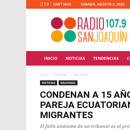
C
7.3
SÁBADO, AGOSTO 8, 2026
SANTIAGO
Radio
San
Joaquín
INICIO
NOTICIAS
TENDENCIAS
C
Inicio
Noticias
Nacional
NOTICIAS
NACIONAL
CONDENAN A 15 AÑO
PAREJA ECUATORIA
MIGRANTES
El fallo unánime de un tribunal es el pri