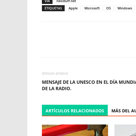
VIA
neostuff.net
ETIQUETAS
Apple
Microsoft
OS
Windows
Facebook
X
WhatsApp
Artículo anterior
MENSAJE DE LA UNESCO EN EL DÍA MUNDI
DE LA RADIO.
ARTÍCULOS RELACIONADOS
MÁS DEL A