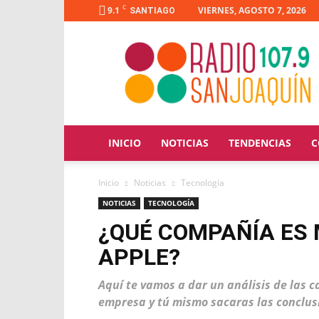
C
9.1
VIERNES, AGOSTO 7, 2026
SANTIAGO
Radio
San
Joaquín
INICIO
NOTICIAS
TENDENCIAS
C
Inicio
Noticias
Tecnología
NOTICIAS
TECNOLOGÍA
¿QUÉ COMPAÑÍA ES 
APPLE?
Aquí te vamos a dar un análisis de las c
empresa y tú mismo sacaras las conclus