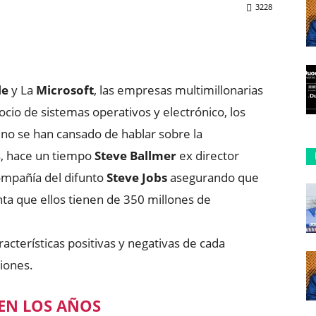
3228
ReddIt
Copy URL
le
y La
Microsoft
, las empresas multimillonarias
io de sistemas operativos y electrónico, los
no se han cansado de hablar sobre la
s, hace un tiempo
Steve Ballmer
ex director
ompañía del difunto
Steve Jobs
asegurando que
nta que ellos tienen de 350 millones de
racterísticas positivas y negativas de cada
iones.
EN LOS AÑOS