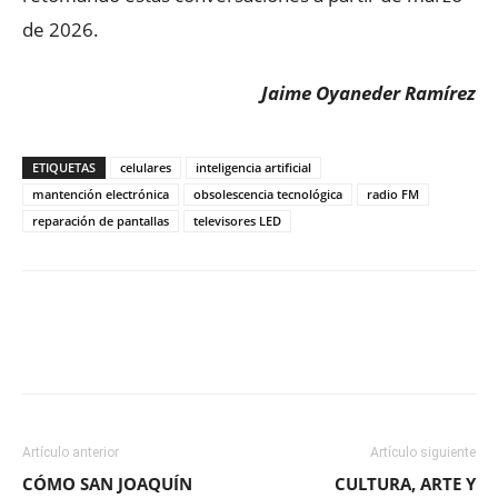
de 2026.
Jaime Oyaneder Ramírez
ETIQUETAS
celulares
inteligencia artificial
mantención electrónica
obsolescencia tecnológica
radio FM
reparación de pantallas
televisores LED
Facebook
X
WhatsApp
ReddIt
Artículo anterior
Artículo siguiente
CÓMO SAN JOAQUÍN
CULTURA, ARTE Y