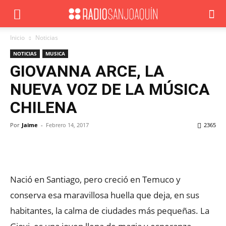
Inicio
Noticias
NOTICIAS
MUSICA
GIOVANNA ARCE, LA
NUEVA VOZ DE LA MÚSICA
CHILENA
Por
Jaime
-
Febrero 14, 2017
2365
Facebook
X
WhatsApp
ReddIt
Nació en Santiago, pero creció en Temuco y
conserva esa maravillosa huella que deja, en sus
habitantes, la calma de ciudades más pequeñas. La