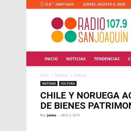
C
12.8
JUEVES, AGOSTO 6, 2026
SANTIAGO
Radio
San
Joaquín
INICIO
NOTICIAS
TENDENCIAS
C
Inicio
Noticias
Cultura
NOTICIAS
CULTURA
CHILE Y NORUEGA 
DE BIENES PATRIMO
Por
Jaime
-
Abril 3, 2019
Facebook
X
WhatsApp