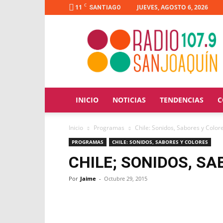
C
11
JUEVES, AGOSTO 6, 2026
SANTIAGO
Radio
San
Joaquín
INICIO
NOTICIAS
TENDENCIAS
C
Inicio
Programas
Chile: Sonidos, Sabores y Color
PROGRAMAS
CHILE: SONIDOS, SABORES Y COLORES
CHILE; SONIDOS, SA
Por
Jaime
-
Octubre 29, 2015
Facebook
X
WhatsApp