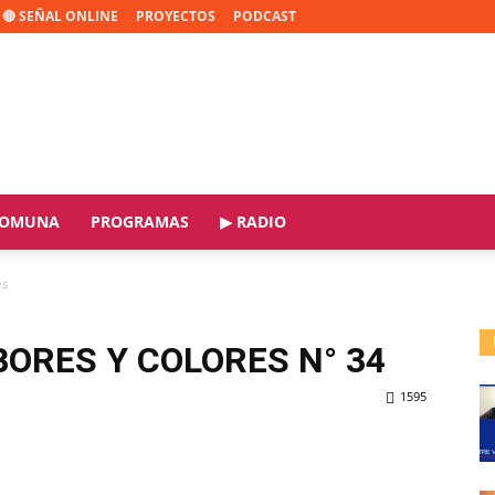
🔴 SEÑAL ONLINE
PROYECTOS
PODCAST
OMUNA
PROGRAMAS
▶ RADIO
es
BORES Y COLORES N° 34
1595
ReddIt
Copy URL