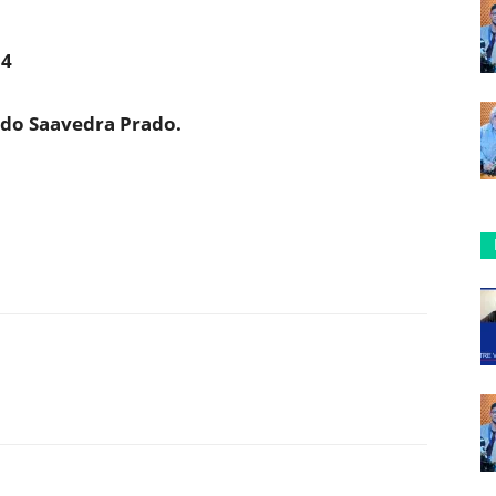
34
do Saavedra Prado.
ReddIt
Copy URL