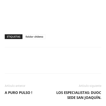
ETIQUETAS
folclor chileno
Facebook
X
WhatsApp
ReddIt
Artículo anterior
Artículo siguiente
A PURO PULSO !
LOS ESPECIALISTAS: DUOC
SEDE SAN JOAQUÍN.