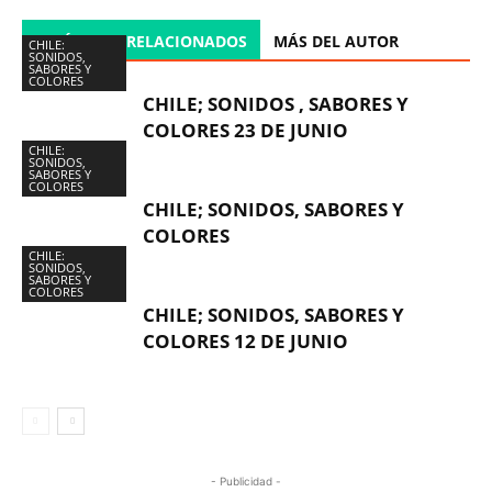
ARTÍCULOS RELACIONADOS
MÁS DEL AUTOR
CHILE:
SONIDOS,
SABORES Y
COLORES
CHILE; SONIDOS , SABORES Y
COLORES 23 DE JUNIO
CHILE:
SONIDOS,
SABORES Y
COLORES
CHILE; SONIDOS, SABORES Y
COLORES
CHILE:
SONIDOS,
SABORES Y
COLORES
CHILE; SONIDOS, SABORES Y
COLORES 12 DE JUNIO
- Publicidad -