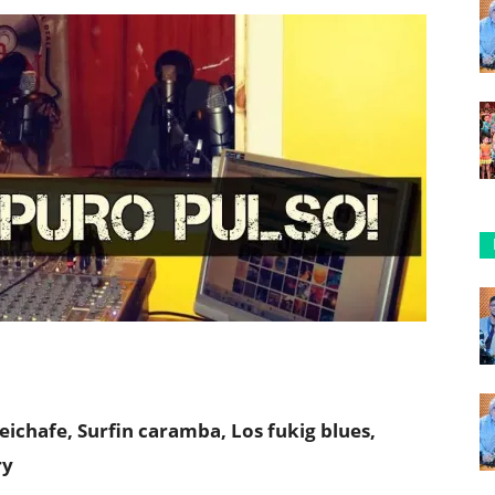
ichafe, Surfin caramba, Los fukig blues,
ry