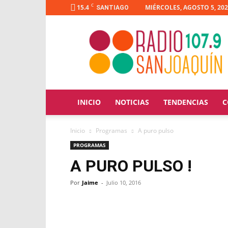
C
15.4
MIÉRCOLES, AGOSTO 5, 20
SANTIAGO
Radio
San
Joaquín
INICIO
NOTICIAS
TENDENCIAS
C
Inicio
Programas
A puro pulso
PROGRAMAS
A PURO PULSO !
Por
Jaime
-
Julio 10, 2016
Facebook
X
WhatsApp