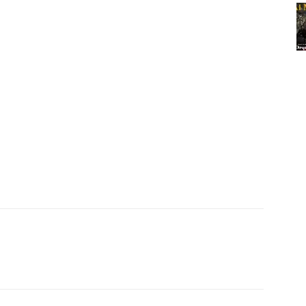
ReddIt
Copy URL