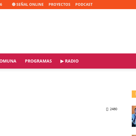
26
🔴 SEÑAL ONLINE
PROYECTOS
PODCAST
OMUNA
PROGRAMAS
▶ RADIO
2480
ReddIt
Copy URL