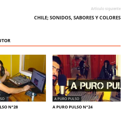
Artículo siguiente
CHILE; SONIDOS, SABORES Y COLORES
UTOR
LSO
A PURO PULSO
LSO N°28
A PURO PULSO N°24