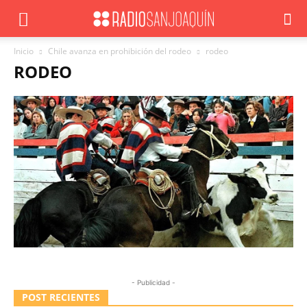
Inicio
Chile avanza en prohibición del rodeo
rodeo
RODEO
- Publicidad -
POST RECIENTES