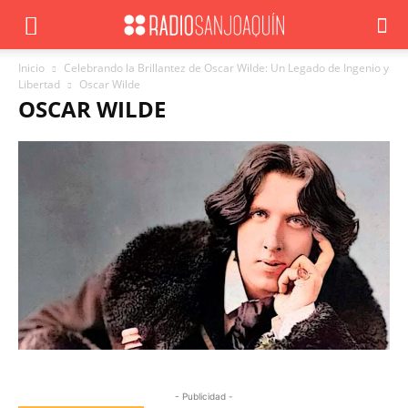
Inicio
Celebrando la Brillantez de Oscar Wilde: Un Legado de Ingenio y
Libertad
Oscar Wilde
OSCAR WILDE
- Publicidad -