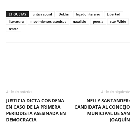
ETIQUETAS
crítica social
Dublín
legado literario
Libertad
literatura
movimientos estéticos
natalicio
poesía
scar Wilde
teatro
Facebook
X
WhatsApp
ReddIt
Artículo anterior
Artículo siguiente
JUSTICIA DICTA CONDENA
NELLY SANTANDER:
EN CASO DE LA PRIMERA
CANDIDATA AL CONCEJO
PERIODISTA ASESINADA EN
MUNICIPAL DE SAN
DEMOCRACIA
JOAQUÍN