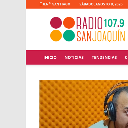
C
8.6
SÁBADO, AGOSTO 8, 2026
SANTIAGO
Radio
San
Joaquín
INICIO
NOTICIAS
TENDENCIAS
C