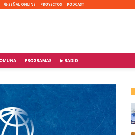
🔴 SEÑAL ONLINE
PROYECTOS
PODCAST
OMUNA
PROGRAMAS
▶ RADIO