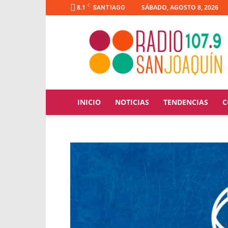
C
8.1
SÁBADO, AGOSTO 8, 2026
SANTIAGO
Radio
San
Joaquín
INICIO
NOTICIAS
TENDENCIAS
C