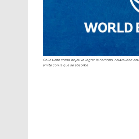
Chile tiene como objetivo lograr la carbono-neutralidad ante
emite con la que se absorbe