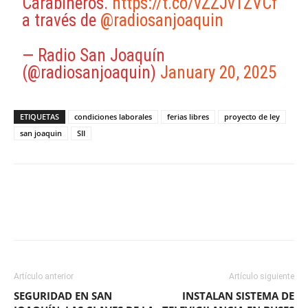
Carabineros.
https://t.co/vZZJv1ZVCf
a través de
@radiosanjoaquin
— Radio San Joaquín
(@radiosanjoaquin)
January 20, 2025
ETIQUETAS
condiciones laborales
ferias libres
proyecto de ley
san joaquin
SII
Facebook
X
WhatsApp
ReddIt
Artículo anterior
Artículo siguiente
SEGURIDAD EN SAN
INSTALAN SISTEMA DE