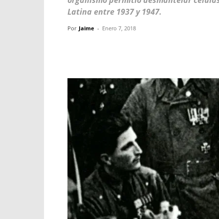
organismo permitió desmantelar células
Latina entre 1937 y 1947.
Por
Jaime
-
Enero 7, 2018
Facebook
X
WhatsApp