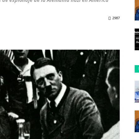
 de espionaje de la Alemania nazi en América
2987
ReddIt
Copy URL