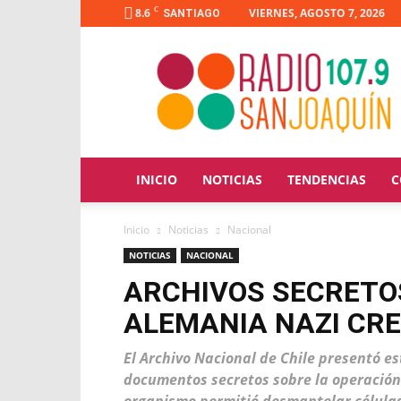
C
8.6
VIERNES, AGOSTO 7, 2026
SANTIAGO
Radio
San
Joaquín
INICIO
NOTICIAS
TENDENCIAS
C
Inicio
Noticias
Nacional
NOTICIAS
NACIONAL
ARCHIVOS SECRETO
ALEMANIA NAZI CRE
El Archivo Nacional de Chile presentó es
documentos secretos sobre la operación