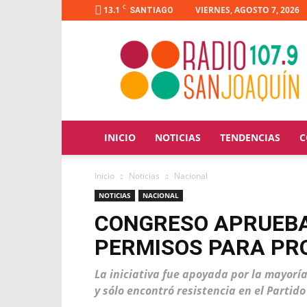
C
13.1
VIERNES, AGOSTO 7, 2026
SANTIAGO
Radio
San
Joaquín
INICIO
NOTICIAS
TENDENCIAS
C
Inicio
Noticias
Nacional
NOTICIAS
NACIONAL
CONGRESO APRUEBA 
PERMISOS PARA PR
La iniciativa fue apoyada por la mayoría 
y sólo encontró resistencia en el Partido