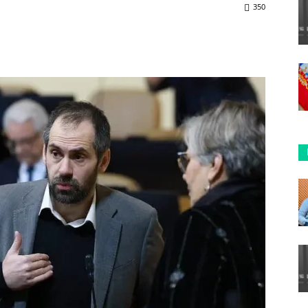
350
ReddIt
Copy URL