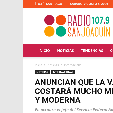
C
8.1
SÁBADO, AGOSTO 8, 2026
SANTIAGO
Radio
San
Joaquín
INICIO
NOTICIAS
TENDENCIAS
C
Inicio
Noticias
Internacional
NOTICIAS
INTERNACIONAL
ANUNCIAN QUE LA 
COSTARÁ MUCHO ME
Y MODERNA
En octubre el jefe del Servicio Federal A