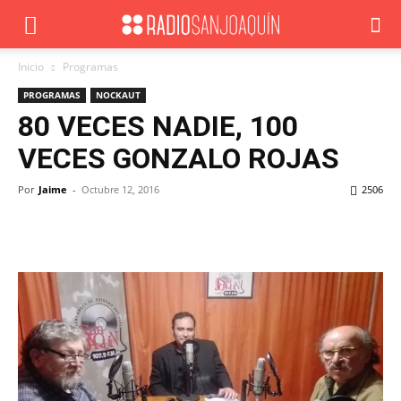
Inicio
Programas
PROGRAMAS
NOCKAUT
80 VECES NADIE, 100
VECES GONZALO ROJAS
Por
Jaime
-
Octubre 12, 2016
2506
Facebook
X
WhatsApp
ReddIt