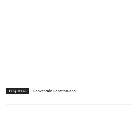
ETIQUETAS
Convención Constitucional
Facebook
X
WhatsApp
ReddIt