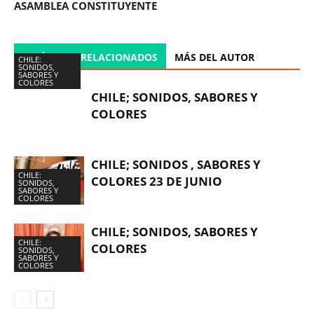
ASAMBLEA CONSTITUYENTE
ARTÍCULOS RELACIONADOS
MÁS DEL AUTOR
CHILE:
SONIDOS,
SABORES Y
COLORES
CHILE; SONIDOS, SABORES Y
COLORES
CHILE; SONIDOS , SABORES Y
CHILE:
COLORES 23 DE JUNIO
SONIDOS,
SABORES Y
COLORES
CHILE; SONIDOS, SABORES Y
CHILE:
COLORES
SONIDOS,
SABORES Y
COLORES