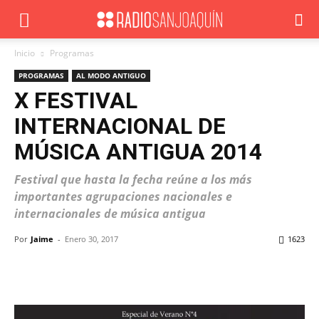
Inicio
Programas
PROGRAMAS
AL MODO ANTIGUO
X FESTIVAL
INTERNACIONAL DE
MÚSICA ANTIGUA 2014
Festival que hasta la fecha reúne a los más
importantes agrupaciones nacionales e
internacionales de música antigua
Por
Jaime
-
Enero 30, 2017
1623
Facebook
X
WhatsApp
ReddIt