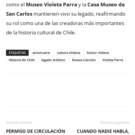
como el
Museo Violeta Parra
y la
Casa Museo de
San Carlos
mantienen vivo su legado, reafirmando
su rol como una de las creadoras más importantes
de la historia cultural de Chile.
ETIQUETAS
aniversario
cultura chilena
folclor chileno
Historia de Chile
legado artístico
Nueva Canción
Violeta Parra
Facebook
X
WhatsApp
ReddIt
Artículo anterior
Artículo siguiente
PERMISO DE CIRCULACIÓN
CUANDO NADIE HABLA,