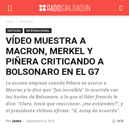
Inicio
Noticias
NOTICIAS
INTERNACIONAL
VÍDEO MUESTRA A
MACRON, MERKEL Y
PIÑERA CRITICANDO A
BOLSONARO EN EL G7
La escena empieza cuando Piñera se acerca a
Macron y le dice que "fue increíble" lo ocurrido con
las burlas de Bolsonaro, a lo que el líder francés le
dice: "Claro, tenía que reaccionar, ¿me entiendes?", y
el presidente chileno afirma: "Sí, estoy de acuerdo".
Por
Jaime
-
Septiembre 9, 2019
1474