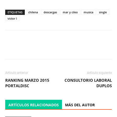
ETIQUETAS
chilena
descargas
mar y cileo
musica
single
victor l
Facebook
X
WhatsApp
ReddIt
Artículo anterior
Artículo siguiente
RANKING MARZO 2015
CONSULTORIO LABORAL
PORTALDISC
DUPLOS
ARTÍCULOS RELACIONADOS
MÁS DEL AUTOR