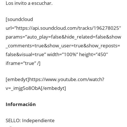
Los invito a escuchar.
[soundcloud
url=”https://api.soundcloud.com/tracks/196278025″
params=”auto_play=false&hide_related=false&show
_comments=true&show_user=true&show_reposts=
false&visual=true” width=”100%” height=”450″
iframe=”true” /]
[embedyt]https://www.youtube.com/watch?
v=_imjg5o8ObA[/embedyt]
Información
SELLO: Independiente