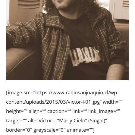
[image src=”https://www.radiosanjoaquin.cl/wp-
content/uploads/2015/03/victor-l-01.jpg” width=””
height=”” align=”” caption=”” link=”” link_image=””
target=”” alt=”Víctor L “Mar y Cielo” (Single)”
border=”0″ greyscale=”0″ animate=””]