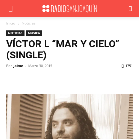
Inicio
Noticias
NOTICIAS
MUSICA
VÍCTOR L “MAR Y CIELO”
(SINGLE)
Por
Jaime
-
Marzo 30, 2015
1751
Facebook
X
WhatsApp
ReddIt