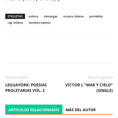
ETIQUETAS
cultura
descargas
musica chilena
portaldisc
rap chileno
sonidos nativos
Facebook
X
WhatsApp
ReddIt
Artículo anterior
Artículo siguiente
LEGUAYORK: POESIAS
VÍCTOR L “MAR Y CIELO”
PROLETARIAS VOL. 2
(SINGLE)
ARTÍCULOS RELACIONADOS
MÁS DEL AUTOR