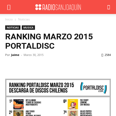
Inicio
Noticias
NOTICIAS
MUSICA
RANKING MARZO 2015
PORTALDISC
Por
Jaime
-
Marzo 30, 2015
2584
Facebook
X
WhatsApp
ReddIt